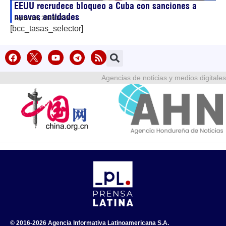
EEUU recrudece bloqueo a Cuba con sanciones a
nuevas entidades
agosto 6, 2026
14:24
[bcc_tasas_selector]
Agencias de noticias y medios digitales
© 2016-2026 Agencia Informativa Latinoamericana S.A.