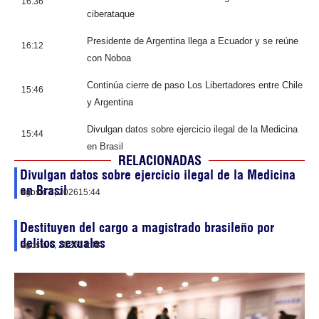
16:36
ciberataque
Presidente de Argentina llega a Ecuador y se reúne
16:12
con Noboa
Continúa cierre de paso Los Libertadores entre Chile
15:46
y Argentina
Divulgan datos sobre ejercicio ilegal de la Medicina
15:44
en Brasil
RELACIONADAS
Divulgan datos sobre ejercicio ilegal de la Medicina
en Brasil
agosto 6, 2026
15:44
Destituyen del cargo a magistrado brasileño por
delitos sexuales
agosto 6, 2026
14:48