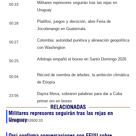
Militares represores seguirán tras las rejas en
00:33
Uruguay
Platillos, juegos y devoción, abre Feria de
00:28
Jocotenango en Guatemala
Colombia: autoridad punitiva y alineación geopolítica
00:27
con Washington
Arbitraje empañó el boxeo en Santo Domingo 2026
00:25
Récord de siembra de árboles, la ambición climática
00:04
de Etiopía
Dayira Mesa, sobraron palabras para dar a Cuba
23:56
primer oro en boxeo
RELACIONADAS
Militares represores seguirán tras las rejas en
Uruguay
agosto 8, 2026
00:33
Orsi confirma conversaciones con EEUU sobre