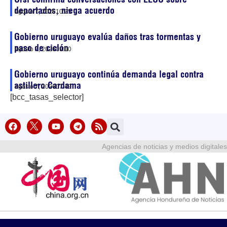
deportados, niega acuerdo
agosto 7, 2026
10:25
Gobierno uruguayo evalúa daños tras tormentas y
paso de ciclón
agosto 7, 2026
09:00
Gobierno uruguayo continúa demanda legal contra
astillero Cardama
agosto 7, 2026
07:49
[bcc_tasas_selector]
Agencias de noticias y medios digitales