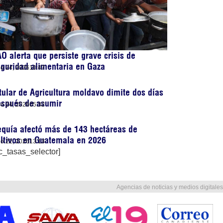
O alerta que persiste grave crisis de
guridad alimentaria en Gaza
lio 24, 2026
10:47
tular de Agricultura moldavo dimite dos días
espués de asumir
lio 24, 2026
05:32
quía afectó más de 143 hectáreas de
ltivos en Guatemala en 2026
lio 22, 2026
13:13
c_tasas_selector]
Agencias de noticias y medios digitales