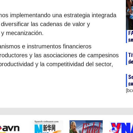
stamos implementando una estrategia integrada
, diversificar las cadenas de valor y
o y mecanización.
FA
se
ju
nismos e instrumentos financieros
Ti
roductores y las asociaciones de campesinos
d
ju
roductividad y la competitividad del sector,
Se
cu
ju
[bc