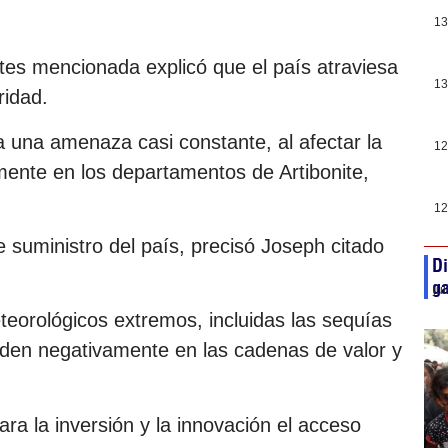
13
antes mencionada explicó que el país atraviesa
13
ridad.
 una amenaza casi constante, al afectar la
12
mente en los departamentos de Artibonite,
12
de suministro del país, precisó Joseph citado
Di
g
ju
orológicos extremos, incluidas las sequías
iden negativamente en las cadenas de valor y
a la inversión y la innovación el acceso