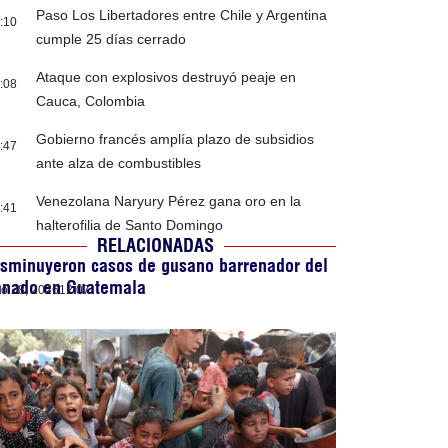
Paso Los Libertadores entre Chile y Argentina
:10
cumple 25 días cerrado
Ataque con explosivos destruyó peaje en
:08
Cauca, Colombia
Gobierno francés amplía plazo de subsidios
:47
ante alza de combustibles
Venezolana Naryury Pérez gana oro en la
:41
halterofilia de Santo Domingo
RELACIONADAS
sminuyeron casos de gusano barrenador del
anado en Guatemala
lio 28, 2026
12:07