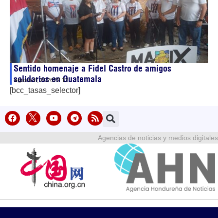
Sentido homenaje a Fidel Castro de amigos
solidarios en Guatemala
agosto 8, 2026
22:17
[bcc_tasas_selector]
Agencias de noticias y medios digitales