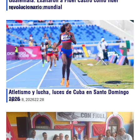
Guatemala: Exaltaron a Fidel Castro como líder
revolucionario mundial
agosto 9, 2026
00:31
Atletismo y lucha, luces de Cuba en Santo Domingo
2026
agosto 8, 2026
22:28