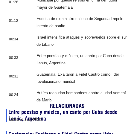
Municipal por quedarse solo en cima del fútbol
01:28
mayor de Guatemala
Escolta de exministro chileno de Seguridad repele
01:12
intento de asalto
Israel intensifica ataques y sobrevuelos sobre el sur
00:34
de Líbano
Entre poesías y música, un canto por Cuba desde
00:33
Lanús, Argentina
Guatemala: Exaltaron a Fidel Castro como líder
00:31
revolucionario mundial
Hutíes reanudan bombardeos contra ciudad yemení
00:24
de Marib
RELACIONADAS
Entre poesías y música, un canto por Cuba desde
Lanús, Argentina
agosto 9, 2026
00:33