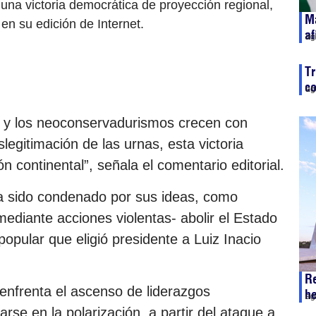
una victoria democrática de proyección regional,
Ma
en su edición de Internet.
af
ag
Tr
co
ag
o y los neoconservadurismos crecen con
legitimación de las urnas, esta victoria
n continental”, señala el comentario editorial.
a sido condenado por sus ideas, como
mediante acciones violentas- abolir el Estado
opular que eligió presidente a Luiz Inacio
R
enfrenta el ascenso de liderazgos
he
ag
se en la polarización, a partir del ataque a