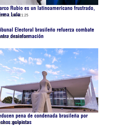
rco Rubio es un latinoamericano frustrado,
irma Lula
osto 7, 2026
21:25
ibunal Electoral brasileño refuerza combate
ntra desinformación
osto 7, 2026
15:33
educen pena de condenada brasileña por
chos golpistas
osto 7, 2026
14:53