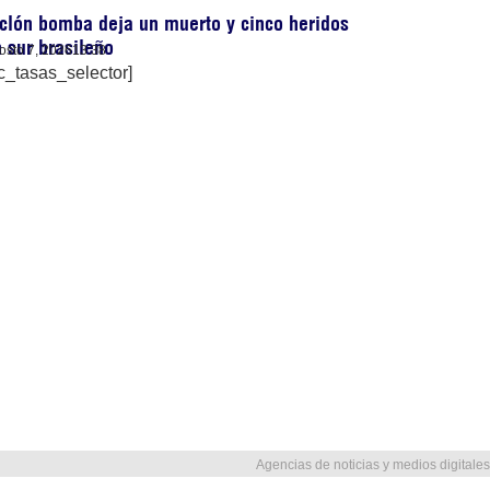
clón bomba deja un muerto y cinco heridos
 sur brasileño
osto 7, 2026
13:38
c_tasas_selector]
Agencias de noticias y medios digitales