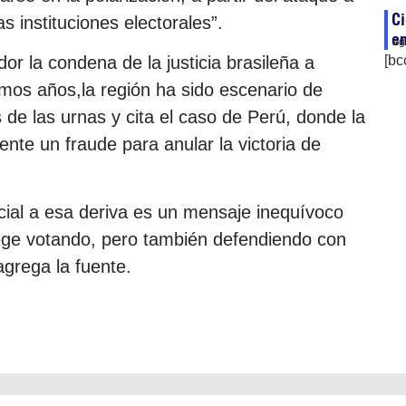
Ci
s instituciones electorales”.
en
ag
[bc
or la condena de la justicia brasileña a
imos años,la región ha sido escenario de
 de las urnas y cita el caso de Perú, donde la
ente un fraude para anular la victoria de
icial a esa deriva es un mensaje inequívoco
tege votando, pero también defendiendo con
agrega la fuente.