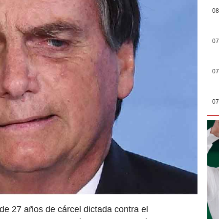
08
07
07
07
e 27 años de cárcel dictada contra el