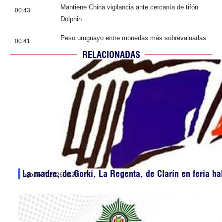
Mantiene China vigilancia ante cercanía de tifón
00:43
Dolphin
Peso uruguayo entre monedas más sobrevaluadas
00:41
RELACIONADAS
La madre, de Gorki, La Regenta, de Clarín en feria ha
agosto 7, 2026
00:25