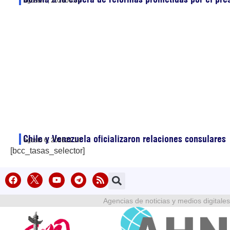
agosto 7, 2026
00:05
Chile y Venezuela oficializaron relaciones consulares
agosto 6, 2026
21:14
[bcc_tasas_selector]
Agencias de noticias y medios digitales