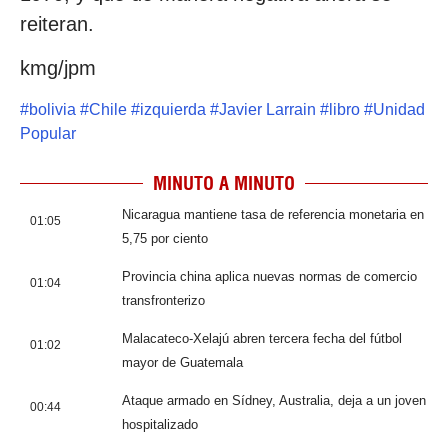
reiteran.
kmg/jpm
#
bolivia
#
Chile
#
izquierda
#
Javier Larrain
#
libro
#
Unidad
Popular
MINUTO A MINUTO
Nicaragua mantiene tasa de referencia monetaria en
01:05
5,75 por ciento
Provincia china aplica nuevas normas de comercio
01:04
transfronterizo
Malacateco-Xelajú abren tercera fecha del fútbol
01:02
mayor de Guatemala
Ataque armado en Sídney, Australia, deja a un joven
00:44
hospitalizado