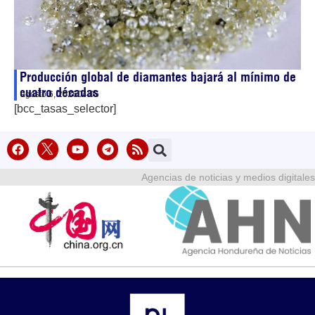
Producción global de diamantes bajará al mínimo de
cuatro décadas
agosto 6, 2026
04:05
[bcc_tasas_selector]
Agencias de noticias y medios digitales