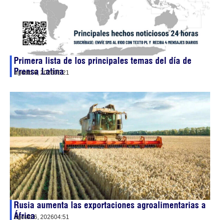
Primera lista de los principales temas del día de
Prensa Latina
agosto 6, 2026
05:21
Rusia aumenta las exportaciones agroalimentarias a
África
agosto 6, 2026
04:51