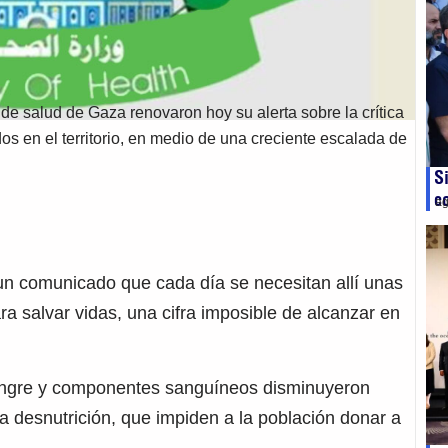
de salud de Gaza renovaron hoy su alerta sobre la crítica
os en el territorio, en medio de una creciente escalada de
S
c
ag
 un comunicado que cada día se necesitan allí unas
 salvar vidas, una cifra imposible de alcanzar en
sangre y componentes sanguíneos disminuyeron
a desnutrición, que impiden a la población donar a