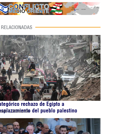
RELACIONADAS
ategórico rechazo de Egipto a
esplazamiento del pueblo palestino
osto 5, 2026
13:00