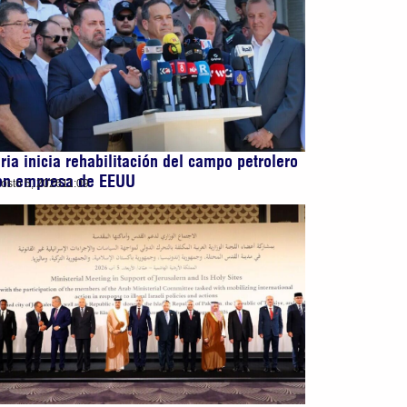
iria inicia rehabilitación del campo petrolero
on empresa de EEUU
osto 5, 2026
11:09