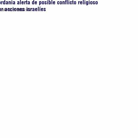
ordania alerta de posible conflicto religioso
or acciones israelíes
osto 5, 2026
10:43