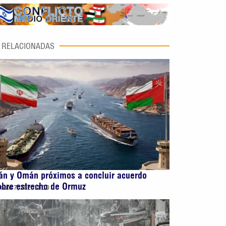
RELACIONADAS
rán y Omán próximos a concluir acuerdo
obre estrecho de Ormuz
osto 7, 2026
11:10