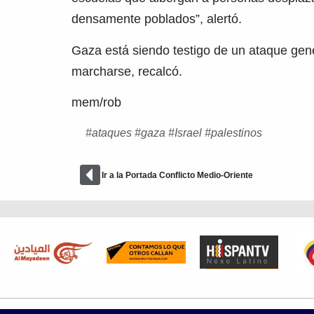
densamente poblados”, alertó.
Gaza está siendo testigo de un ataque gene
marcharse, recalcó.
mem/rob
#
ataques
#
gaza
#
Israel
#
palestinos
Ir a la Portada Conflicto Medio-Oriente