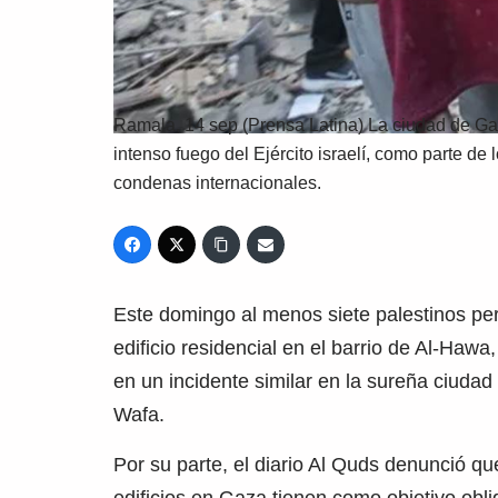
Ramala, 14 sep (Prensa Latina) La ciudad de Gaz
intenso fuego del Ejército israelí, como parte de 
condenas internacionales.
Este domingo al menos siete palestinos pe
edificio residencial en el barrio de Al-Hawa,
en un incidente similar en la sureña ciudad 
Wafa.
Por su parte, el diario Al Quds denunció qu
edificios en Gaza tienen como objetivo oblig