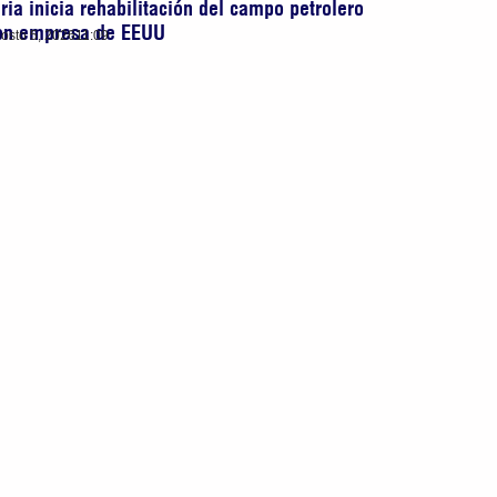
iria inicia rehabilitación del campo petrolero
on empresa de EEUU
osto 5, 2026
11:09