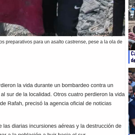
a, ubicada en el norte de la Franja, continuó hoy bajo un
los preparativos para un asalto castrense, pese a la ola de
C
d
ag
rdieron la vida durante un bombardeo contra un
 al sur de la localidad. Otros cuatro perdieron la vida
de Rafah, precisó la agencia oficial de noticias
e las diarias incursiones aéreas y la destrucción de
ar a la población a huir hacia el sur.