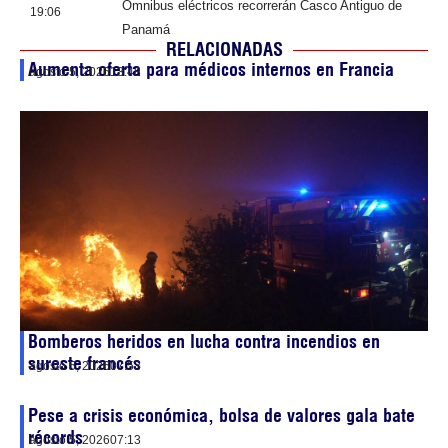
Ómnibus eléctricos recorrerán Casco Antiguo de
19:06
Panamá
RELACIONADAS
Aumenta oferta para médicos internos en Francia
agosto 5, 2026
13:48
Bomberos heridos en lucha contra incendios en
sureste francés
agosto 5, 2026
07:53
Pese a crisis económica, bolsa de valores gala bate
récords
agosto 5, 2026
07:13