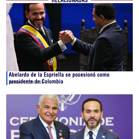
RELACIONADAS
Abelardo de la Espriella se posesionó como
presidente de Colombia
agosto 7, 2026
18:16