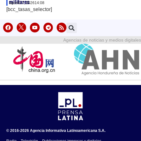
militares
agosto 7, 2026
14:08
[bcc_tasas_selector]
Agencias de noticias y medios digitales
© 2016-2026 Agencia Informativa Latinoamericana S.A.
Radio – Televisión – Publicaciones impresas y digitales.