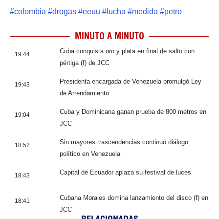
#
colombia
#
drogas
#
eeuu
#
lucha
#
medida
#
petro
MINUTO A MINUTO
Cuba conquista oro y plata en final de salto con
19:44
pértiga (f) de JCC
Presidenta encargada de Venezuela promulgó Ley
19:43
de Arrendamiento
Cuba y Dominicana ganan prueba de 800 metros en
19:04
JCC
Sin mayores trascendencias continuó diálogo
18:52
político en Venezuela
Capital de Ecuador aplaza su festival de luces
18:43
Cubana Morales domina lanzamiento del disco (f) en
18:41
JCC