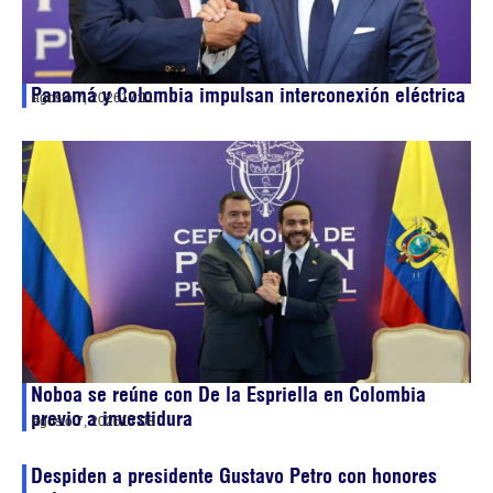
Panamá y Colombia impulsan interconexión eléctrica
agosto 7, 2026
17:11
Noboa se reúne con De la Espriella en Colombia
previo a investidura
agosto 7, 2026
17:08
Despiden a presidente Gustavo Petro con honores