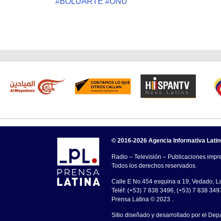
#
BOLUARTE
#
ONU
© 2016-2026 Agencia Informativa Lati
Radio – Televisión – Publicaciones impre
Todos los derechos reservados.
Calle E No.454 esquina a 19, Vedado, 
Teléf: (+53) 7 838 3496, (+53) 7 838 349
Prensa Latina © 2023 .
Sitio diseñado y desarrollado por el Dep