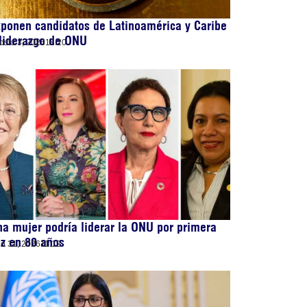
ponen candidatos de Latinoamérica y Caribe
liderazgo de ONU
osto 3, 2026
18:20
a mujer podría liderar la ONU por primera
z en 80 años
lio 31, 2026
11:12