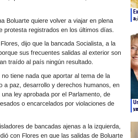
Ex
a 
ag
a Boluarte quiere volver a viajar en plena
de protesta registrados en los últimos días.
Flores, dijo que la bancada Socialista, a la
porque sus frecuentes salidas al exterior son
an traído al país ningún resultado.
 no tiene nada que aportar al tema de la
o a paz, desarrollo y derechos humanos, en
a una ley aprobada por el Parlamento, de
Un
ocesados o encarcelados por violaciones de
ve
ju
gisladores de bancadas ajenas a la izquierda,
ió con Flores en que las salidas de Boluarte