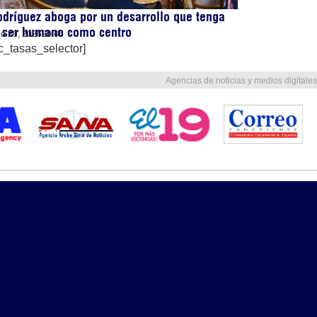
dríguez aboga por un desarrollo que tenga
l ser humano como centro
lio 29, 2026
20:46
c_tasas_selector]
Agencias de noticias y medios digitales