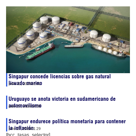
Singapur concede licencias sobre gas natural
licuado marino
julio 31, 2026
02:02
Uruguayo se anota victoria en sudamericano de
automovilismo
julio 27, 2026
14:58
Singapur endurece política monetaria para contener
la inflación
julio 27, 2026
01:29
[bcc_tasas_selector]