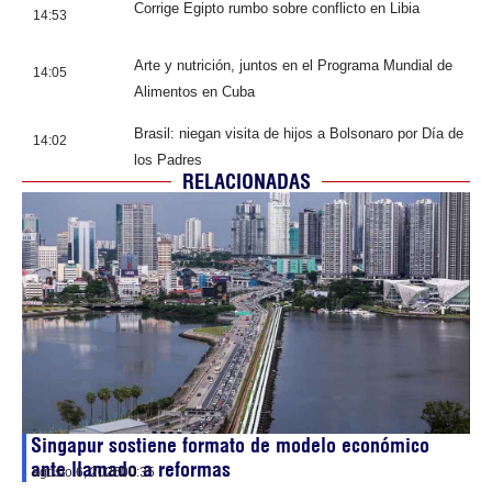
Corrige Egipto rumbo sobre conflicto en Libia
14:53
Arte y nutrición, juntos en el Programa Mundial de
14:05
Alimentos en Cuba
Brasil: niegan visita de hijos a Bolsonaro por Día de
14:02
los Padres
RELACIONADAS
Singapur sostiene formato de modelo económico
ante llamado a reformas
agosto 6, 2026
00:35