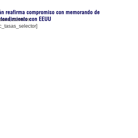
rán reafirma compromiso con memorando de
ntendimiento con EEUU
osto 8, 2026
07:49
c_tasas_selector]