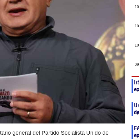
10
10
10
09
Ir
e
ag
Ur
de
ag
EA
ario general del Partido Socialista Unido de
e
ag