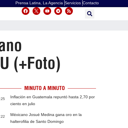
Prensa Latina, La Agencia
Servicios
Contacto
lano
U (+Foto)
MINUTO A MINUTO
Inflación en Guatemala repuntó hasta 2,70 por
:25
ciento en julio
Méxicano Josué Medina gana oro en la
:22
halterofilia de Santo Domingo