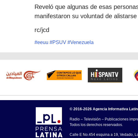
Reveló que algunas de esas personas,
manifestaron su voluntad de alistars
rc/jcd
#
eeuu
#
PSUV
#
Venezuela
© 2016-2026 Agencia Informativa Lati
Radio – Televisión – Publicaciones impre
Todos los derechos reservados.
Calle E No.454 esquina a 19, Vedado, 