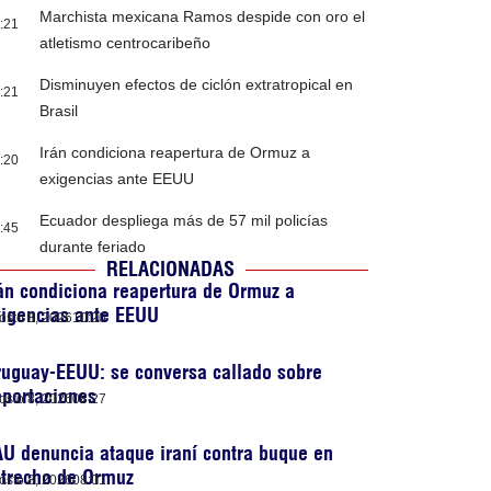
Marchista mexicana Ramos despide con oro el
:21
atletismo centrocaribeño
Disminuyen efectos de ciclón extratropical en
:21
Brasil
Irán condiciona reapertura de Ormuz a
:20
exigencias ante EEUU
Ecuador despliega más de 57 mil policías
:45
durante feriado
RELACIONADAS
án condiciona reapertura de Ormuz a
xigencias ante EEUU
osto 8, 2026
10:20
uguay-EEUU: se conversa callado sobre
portaciones
osto 8, 2026
08:27
U denuncia ataque iraní contra buque en
strecho de Ormuz
osto 8, 2026
08:01