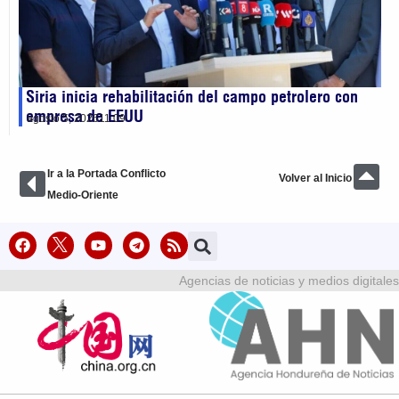
Siria inicia rehabilitación del campo petrolero con
empresa de EEUU
agosto 5, 2026
11:09
Ir a la Portada Conflicto
Volver al Inicio
Medio-Oriente
Agencias de noticias y medios digitales