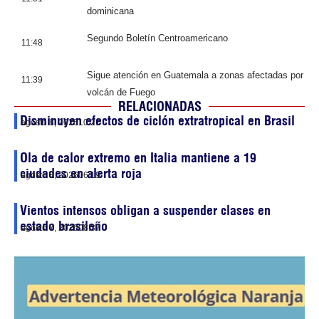
dominicana
Segundo Boletín Centroamericano
11:48
Sigue atención en Guatemala a zonas afectadas por
11:39
volcán de Fuego
RELACIONADAS
Disminuyen efectos de ciclón extratropical en Brasil
agosto 8, 2026
10:21
Ola de calor extremo en Italia mantiene a 19
ciudades en alerta roja
agosto 8, 2026
06:19
Vientos intensos obligan a suspender clases en
estado brasileño
agosto 7, 2026
08:37