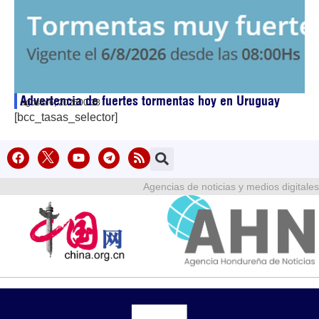
Advertencia de fuertes tormentas hoy en Uruguay
agosto 6, 2026
00:38
[bcc_tasas_selector]
Agencias de noticias y medios digitales