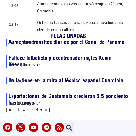
Ataque con explosivos destruyó peaje en Cauca,
13:08
Colombia
Gobierno francés amplía plazo de subsidios ante
12:47
alza de combustibles
RELACIONADAS
Aumentan tránsitos diarios por el Canal de Panamá
julio 23, 2026
06:08
Fallece futbolista y exentrenador inglés Kevin
Keegan
julio 20, 2026
19:14
Italia tiene en la mira al técnico español Guardiola
julio 20, 2026
19:06
Exportaciones de Guatemala crecieron 5,5 por ciento
hasta mayo
julio 20, 2026
17:54
[bcc_tasas_selector]