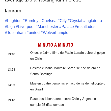
lam/am
#
brighton
#
Burnley
#
Chelsea
#
City
#
Crystal
#
inglaterra
#
Liga
#
Liverpool
#
Manchester
#
Palace
#
resultados
#
Tottenham
#
united
#
Wolverhampton
MINUTO A MINUTO
Once: próximo filme de Pablo Larraín sobre el golpe
13:40
en Chile
Pesista cubana Marifelix Sarría se tiñe de oro en
13:28
Santo Domingo
Mueren cuatro personas en accidente de helicóptero
13:26
en Brasil
Paso Los Libertadores entre Chile y Argentina
13:10
cumple 25 días cerrado