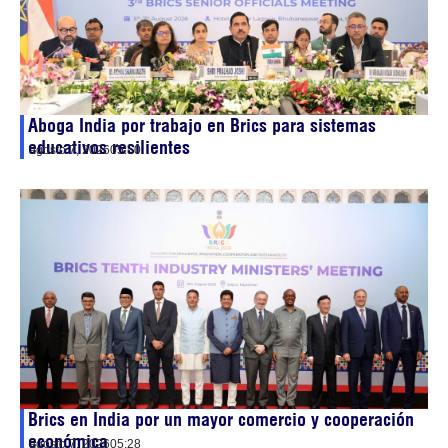
Aboga India por trabajo en Brics para sistemas
educativos resilientes
agosto 7, 2026
05:50
Brics en India por un mayor comercio y cooperación
económica
agosto 7, 2026
05:28