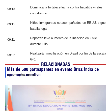
Dominicana fortalece lucha contra hepatitis virales
09:18
con alianza
Niños inmigrantes no acompañados en EEUU, sigue
09:15
batalla legal
Reportan leve aumento de la inflación en Chile
09:11
durante julio
Realizarán movilización en Brasil por fin de la escala
09:02
6×1
RELACIONADAS
Más de 500 participantes en evento Brics India de
economía creativa
agosto 7, 2026
06:20