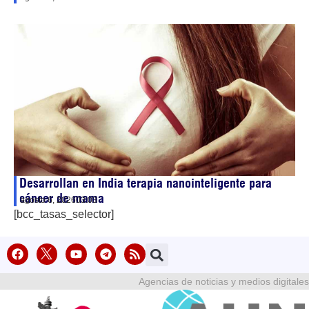
Desarrollan en India terapia nanointeligente para
cáncer de mama
agosto 6, 2026
03:03
[bcc_tasas_selector]
Agencias de noticias y medios digitales