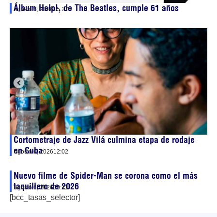
Álbum Help!, de The Beatles, cumple 61 años
agosto 6, 2026
15:27
Cortometraje de Jazz Vilá culmina etapa de rodaje
en Cuba
agosto 6, 2026
12:02
Nuevo filme de Spider-Man se corona como el más
taquillero de 2026
agosto 6, 2026
09:11
[bcc_tasas_selector]