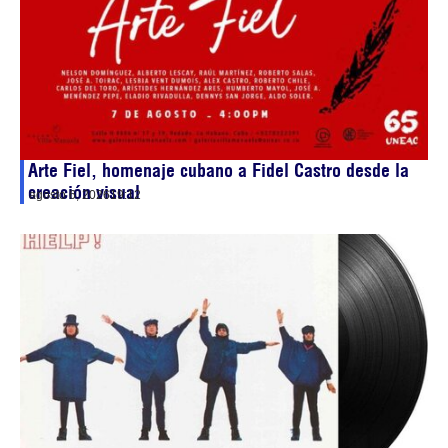
Arte Fiel, homenaje cubano a Fidel Castro desde la
creación visual
agosto 6, 2026
19:12