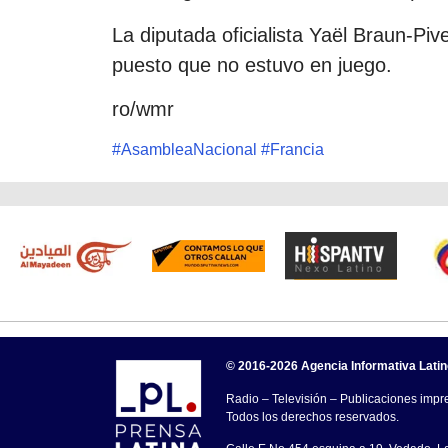
La diputada oficialista Yaël Braun-Piv
puesto que no estuvo en juego.
ro/wmr
#
AsambleaNacional
#
Francia
© 2016-2026 Agencia Informativa Lati
Radio – Televisión – Publicaciones impre
Todos los derechos reservados.