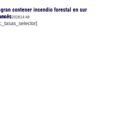
gran contener incendio forestal en sur
ancés
osto 7, 2026
14:48
c_tasas_selector]