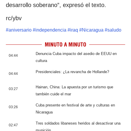
desarrollo soberano”, expresó el texto.
rc/ybv
#
aniversario
#
independencia
#
iraq
#
Nicaragua
#
saludo
MINUTO A MINUTO
Denuncia Cuba impacto del asedio de EEUU en
04:44
cultura
Presidenciales: ¿La revancha de Hollande?
04:44
Hainan, China: La apuesta por un turismo que
03:27
también cuide el mar
Cuba presente en festival de arte y culturas en
03:26
Nicaragua
Tres soldados libaneses heridos al desactivar una
02:47
munición