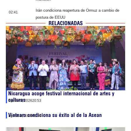
Irán condiciona reapertura de Ormuz a cambio de
02:41
postura de EEUU
RELACIONADAS
Nicaragua acoge festival internacional de artes y
culturas
agosto 8, 2026
20:53
Vietnam condiciona su éxito al de la Asean
agosto 8, 2026
06:36