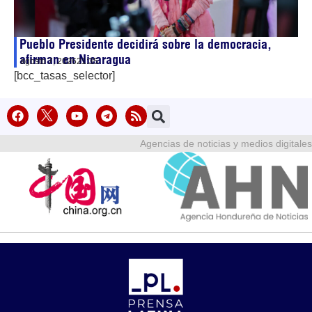
Pueblo Presidente decidirá sobre la democracia,
afirman en Nicaragua
agosto 7, 2026
21:35
[bcc_tasas_selector]
Agencias de noticias y medios digitales