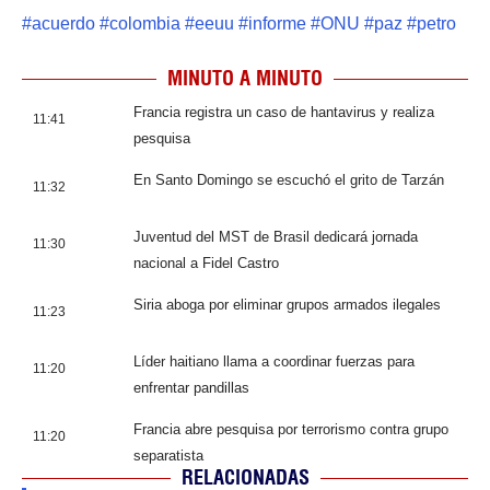
#
acuerdo
#
colombia
#
eeuu
#
informe
#
ONU
#
paz
#
petro
MINUTO A MINUTO
Francia registra un caso de hantavirus y realiza
11:41
pesquisa
En Santo Domingo se escuchó el grito de Tarzán
11:32
Juventud del MST de Brasil dedicará jornada
11:30
nacional a Fidel Castro
Siria aboga por eliminar grupos armados ilegales
11:23
Líder haitiano llama a coordinar fuerzas para
11:20
enfrentar pandillas
Francia abre pesquisa por terrorismo contra grupo
11:20
separatista
RELACIONADAS