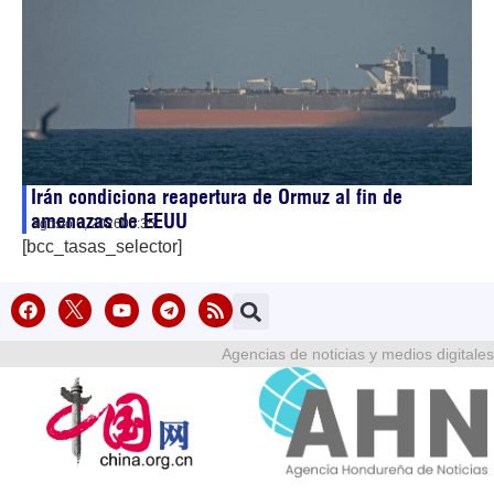
Irán condiciona reapertura de Ormuz al fin de
amenazas de EEUU
agosto 6, 2026
05:35
[bcc_tasas_selector]
Agencias de noticias y medios digitales