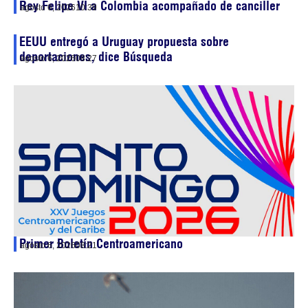
Rey Felipe VI a Colombia acompañado de canciller
agosto 6, 2026
10:39
EEUU entregó a Uruguay propuesta sobre
deportaciones, dice Búsqueda
agosto 6, 2026
08:27
Primer Boletín Centroamericano
agosto 6, 2026
08:21