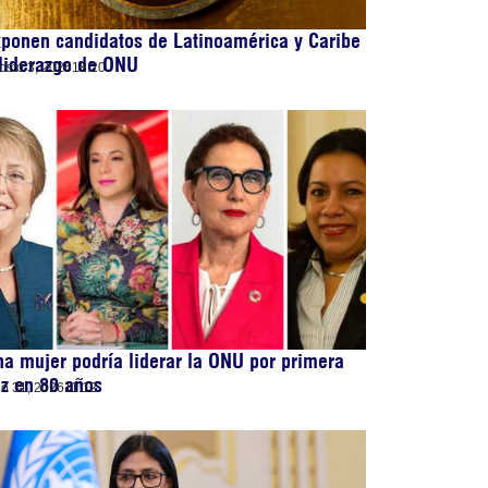
ponen candidatos de Latinoamérica y Caribe
liderazgo de ONU
osto 3, 2026
18:20
a mujer podría liderar la ONU por primera
z en 80 años
lio 31, 2026
11:12