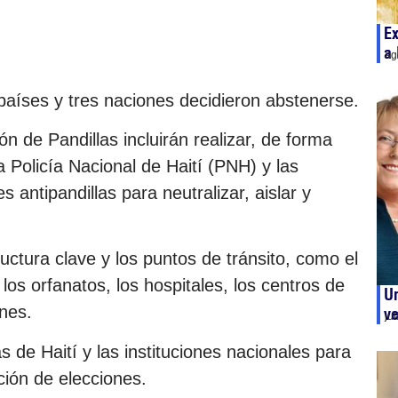
Ex
a 
ag
aíses y tres naciones decidieron abstenerse.
n de Pandillas incluirán realizar, de forma
 Policía Nacional de Haití (PNH) y las
antipandillas para neutralizar, aislar y
ructura clave y los puntos de tránsito, como el
 los orfanatos, los hospitales, los centros de
Un
ones.
ve
ju
de Haití y las instituciones nacionales para
ción de elecciones.