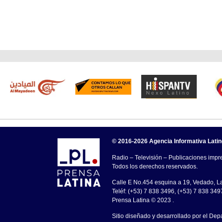
© 2016-2026 Agencia Informativa Lati
Radio – Televisión – Publicaciones impre
Todos los derechos reservados.
Calle E No.454 esquina a 19, Vedado, 
Teléf: (+53) 7 838 3496, (+53) 7 838 349
Prensa Latina © 2023 .
Sitio diseñado y desarrollado por el Dep