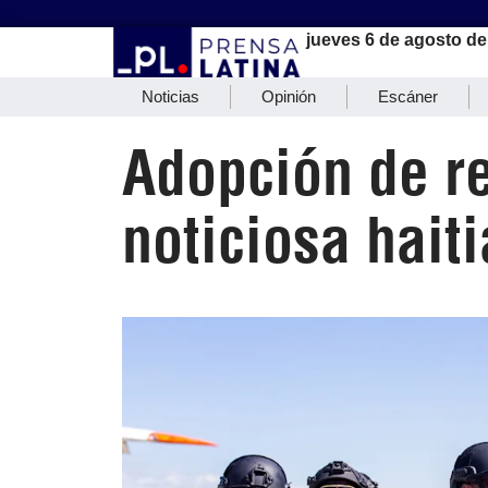
jueves 6 de agosto de
Noticias
Opinión
Escáner
Adopción de r
noticiosa hait