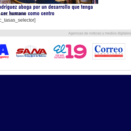
dríguez aboga por un desarrollo que tenga
l ser humano como centro
lio 29, 2026
20:46
c_tasas_selector]
Agencias de noticias y medios digitales