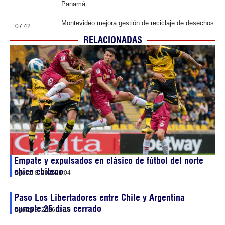
Panamá
Montevideo mejora gestión de reciclaje de desechos
07:42
RELACIONADAS
Empate y expulsados en clásico de fútbol del norte
chico chileno
agosto 8, 2026
21:04
Paso Los Libertadores entre Chile y Argentina
cumple 25 días cerrado
agosto 8, 2026
13:10