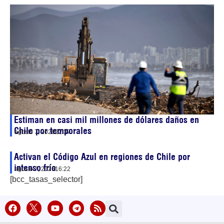
Estiman en casi mil millones de dólares daños en
Chile por temporales
agosto 7, 2026
22:37
Activan el Código Azul en regiones de Chile por
intenso frío
agosto 7, 2026
16:22
[bcc_tasas_selector]