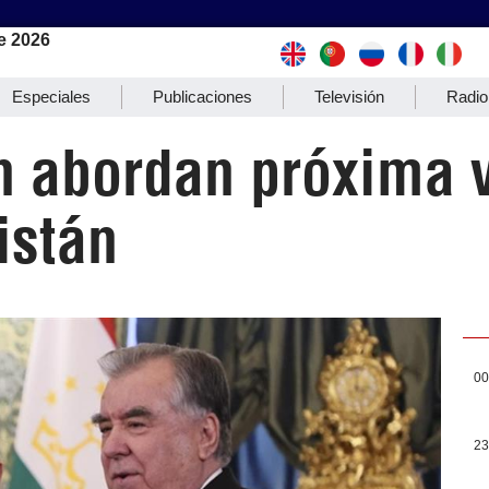
e 2026
Especiales
Publicaciones
Televisión
Radio
n abordan próxima v
istán
00
23