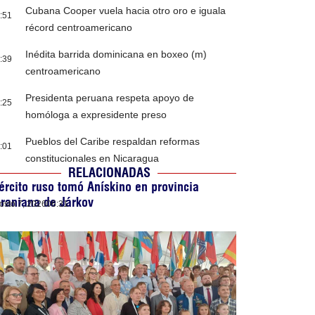
Cubana Cooper vuela hacia otro oro e iguala
:51
récord centroamericano
Inédita barrida dominicana en boxeo (m)
:39
centroamericano
Presidenta peruana respeta apoyo de
:25
homóloga a expresidente preso
Pueblos del Caribe respaldan reformas
:01
constitucionales en Nicaragua
RELACIONADAS
ército ruso tomó Anískino en provincia
raniana de Járkov
osto 7, 2026
06:31