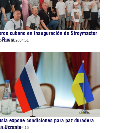
roe cubano en inauguración de Stroymaster
n Rusia
osto 7, 2026
04:51
sia expone condiciones para paz duradera
n Ucrania
osto 7, 2026
04:15