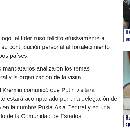
Hé
ogo, el líder ruso felicitó efusivamente a
e
ag
u contribución personal al fortalecimiento
bos países.
 mandatarios analizaron los temas
al y la organización de la visita.
l Kremlin comunicó que Putin visitará
dente estará acompañado por una delegación de
ará en la cumbre Rusia-Asia Central y en una
ado de la Comunidad de Estados
Ru
co
ag