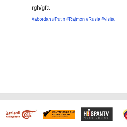
rgh/gfa
#
abordan
#
Putin
#
Rajmon
#
Rusia
#
visita