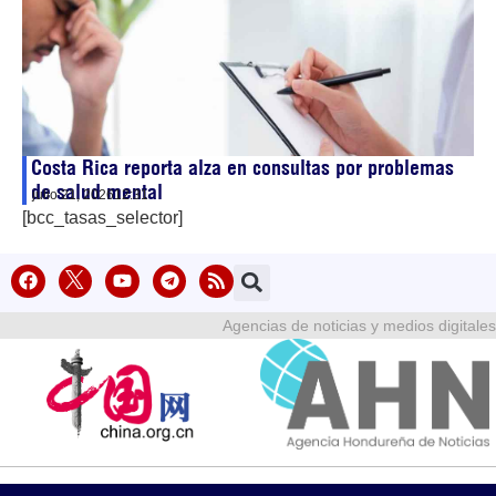
Costa Rica reporta alza en consultas por problemas
de salud mental
julio 21, 2026
12:31
[bcc_tasas_selector]
Agencias de noticias y medios digitales