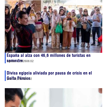
España al alza con 46,6 millones de turistas en
semestre
agosto 3, 2026
06:02
Divisa egipcia aliviada por pausa de crisis en el
Golfo Pérsico
julio 28, 2026
08:52