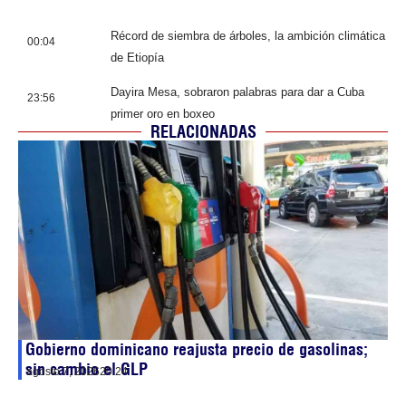
Récord de siembra de árboles, la ambición climática
00:04
de Etiopía
Dayira Mesa, sobraron palabras para dar a Cuba
23:56
primer oro en boxeo
RELACIONADAS
Gobierno dominicano reajusta precio de gasolinas;
sin cambio el GLP
agosto 7, 2026
20:24