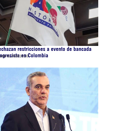
chazan restricciones a evento de bancada
ogresista en Colombia
osto 6, 2026
19:10