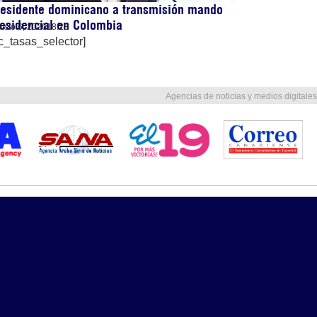
residente dominicano a transmisión mando
esidencial en Colombia
osto 6, 2026
18:28
c_tasas_selector]
Agencias de noticias y medios digitales