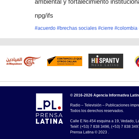
ambiental y fortalecimiento institucion
npg/ifs
#
acuerdo
#
brechas sociales
#
cierre
#
colombia
© 2016-2026 Agencia Informativa Lati
Radio – Televisión – Publicaciones impre
Todos los derechos reservados.
Calle E No.454 esquina a 19, Vedado, 
Teléf: (+53) 7 838 3496, (+53) 7 838 349
Prensa Latina © 2023 .