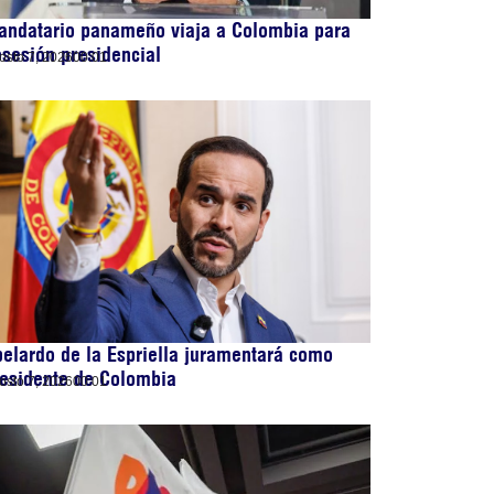
andatario panameño viaja a Colombia para
sesión presidencial
osto 7, 2026
00:01
elardo de la Espriella juramentará como
esidente de Colombia
osto 7, 2026
00:01