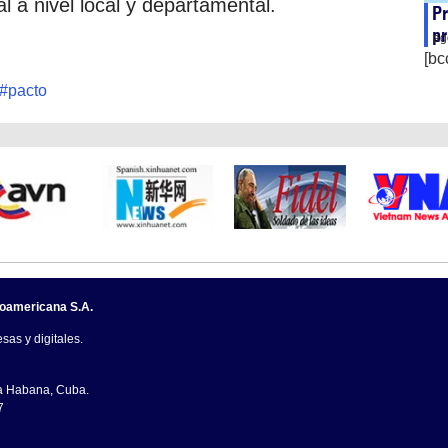
al a nivel local y departamental.
P
pr
ag
[bc
#
pacto
noamericana S.A.
sas y digitales.
La Habana, Cuba.
7