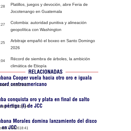
Platillos, juegos y devoción, abre Feria de
:28
Jocotenango en Guatemala
Colombia: autoridad punitiva y alineación
:27
geopolítica con Washington
Arbitraje empañó el boxeo en Santo Domingo
:25
2026
Récord de siembra de árboles, la ambición
:04
climática de Etiopía
RELACIONADAS
bana Cooper vuela hacia otro oro e iguala
cord centroamericano
osto 7, 2026
23:51
ba conquista oro y plata en final de salto
n pértiga (f) de JCC
osto 7, 2026
19:44
ubana Morales domina lanzamiento del disco
) en JCC
osto 7, 2026
18:41