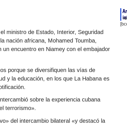
Ar
in
ag
[bc
 el ministro de Estado, Interior, Seguridad
de la nación africana, Mohamed Toumba,
en un encuentro en Niamey con el embajador
os porque se diversifiquen las vías de
lud y la educación, en los que La Habana es
ificación.
intercambió sobre la experiencia cubana
el terrorismo».
o» del intercambio bilateral «y destacó la