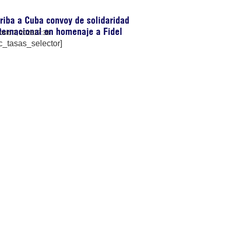
riba a Cuba convoy de solidaridad
ternacional en homenaje a Fidel
osto 7, 2026
17:38
c_tasas_selector]