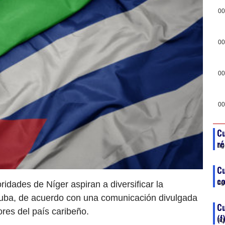
00
00
00
00
Cu
ré
ag
Cu
co
idades de Níger aspiran a diversificar la
ag
uba, de acuerdo con una comunicación divulgada
C
ores del país caribeño.
(f
ag