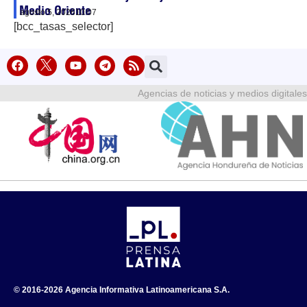
Medio Oriente
agosto 5, 2026
10:07
[bcc_tasas_selector]
Agencias de noticias y medios digitales
© 2016-2026 Agencia Informativa Latinoamericana S.A.