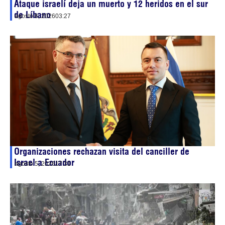
Ataque israelí deja un muerto y 12 heridos en el sur
de Líbano
agosto 6, 2026
03:27
Organizaciones rechazan visita del canciller de
Israel a Ecuador
agosto 5, 2026
17:31