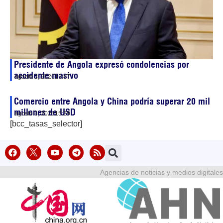
Presidente de Angola expresó condolencias por
accidente masivo
agosto 3, 2026
15:37
Comercio entre Angola y China podría superar 20 mil
millones de USD
agosto 3, 2026
15:29
[bcc_tasas_selector]
Agencias de noticias y medios digitales