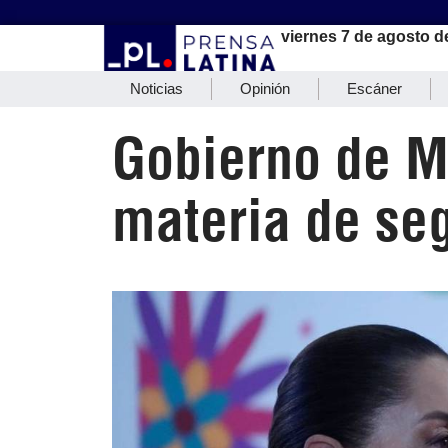
viernes 7 de agosto d
Noticias
Opinión
Escáner
Gobierno de M
materia de se