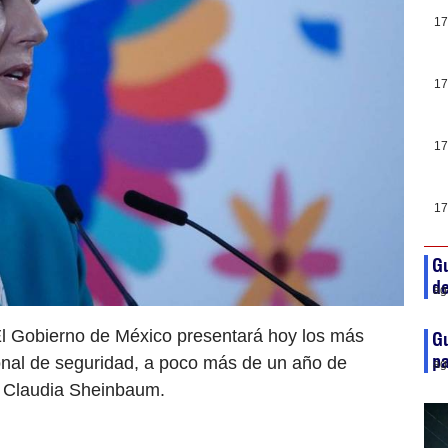
17
17
17
17
Gu
de
ag
El Gobierno de México presentará hoy los más
Gu
p
ional de seguridad, a poco más de un año de
ag
ta Claudia Sheinbaum.