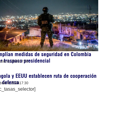
mplían medidas de seguridad en Colombia
r traspaso presidencial
osto 6, 2026
17:58
gola y EEUU establecen ruta de cooperación
n defensa
osto 6, 2026
17:30
c_tasas_selector]