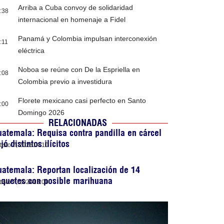
Arriba a Cuba convoy de solidaridad
:38
internacional en homenaje a Fidel
Panamá y Colombia impulsan interconexión
:11
eléctrica
Noboa se reúne con De la Espriella en
:08
Colombia previo a investidura
Florete mexicano casi perfecto en Santo
:00
Domingo 2026
RELACIONADAS
atemala: Requisa contra pandilla en cárcel
jó distintos ilícitos
osto 7, 2026
14:10
atemala: Reportan localización de 14
aquetes con posible marihuana
osto 7, 2026
13:00