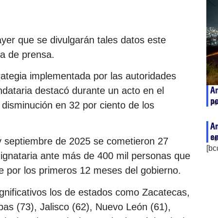
ayer que se divulgarán tales datos este
ia de prensa.
trategia implementada por las autoridades
A
dataria destacó durante un acto en el
po
ag
 disminución en 32 por ciento de los
An
e
ag
 y septiembre de 2025 se cometieron 27
[bc
 dignataria ante más de 400 mil personas que
e por los primeros 12 meses del gobierno.
nificativos los de estados como Zacatecas,
pas (73), Jalisco (62), Nuevo León (61),