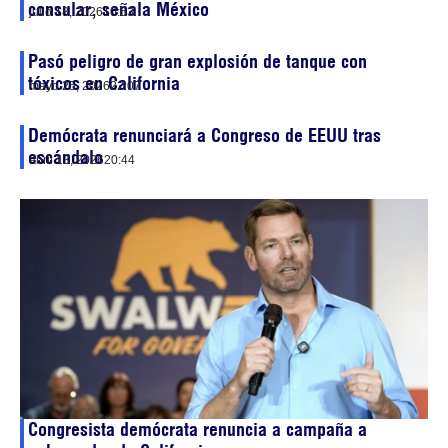
consular, señala México
julio 18, 2026
10:53
Pasó peligro de gran explosión de tanque con
tóxicos en California
mayo 25, 2026
22:07
Demócrata renunciará a Congreso de EEUU tras
escándalo
abril 13, 2026
20:44
Congresista demócrata renuncia a campaña a