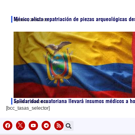
México alista repatriación de piezas arqueológicas d
agosto 4, 2026
21:01
Solidaridad ecuatoriana llevará insumos médicos a ho
agosto 4, 2026
00:02
[bcc_tasas_selector]