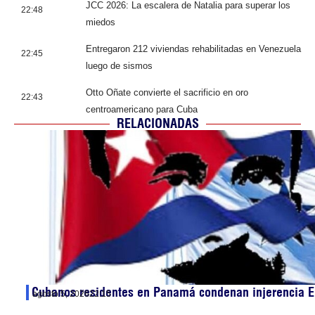
JCC 2026: La escalera de Natalia para superar los
22:48
miedos
Entregaron 212 viviendas rehabilitadas en Venezuela
22:45
luego de sismos
Otto Oñate convierte el sacrificio en oro
22:43
centroamericano para Cuba
RELACIONADAS
Cubanos residentes en Panamá condenan injerencia E
agosto 5, 2026
22:15