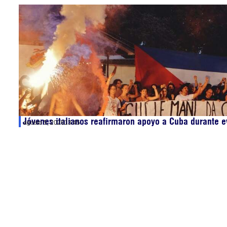
Jóvenes italianos reafirmaron apoyo a Cuba durante e
agosto 5, 2026
13:45