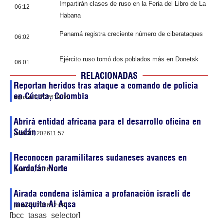
Impartirán clases de ruso en la Feria del Libro de La
06:12
Habana
Panamá registra creciente número de ciberataques
06:02
Ejército ruso tomó dos poblados más en Donetsk
06:01
RELACIONADAS
Reportan heridos tras ataque a comando de policía
en Cúcuta, Colombia
agosto 1, 2026
10:34
Abrirá entidad africana para el desarrollo oficina en
Sudán
julio 30, 2026
11:57
Reconocen paramilitares sudaneses avances en
Kordofán Norte
julio 28, 2026
11:48
Airada condena islámica a profanación israelí de
mezquita Al Aqsa
julio 25, 2026
12:09
[bcc_tasas_selector]