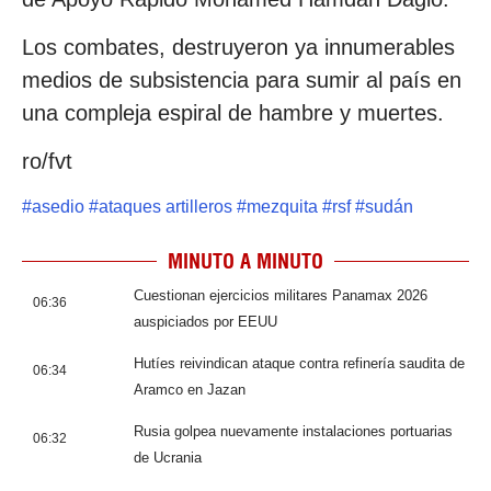
Los combates, destruyeron ya innumerables
medios de subsistencia para sumir al país en
una compleja espiral de hambre y muertes.
ro/fvt
#
asedio
#
ataques artilleros
#
mezquita
#
rsf
#
sudán
MINUTO A MINUTO
Cuestionan ejercicios militares Panamax 2026
06:36
auspiciados por EEUU
Hutíes reivindican ataque contra refinería saudita de
06:34
Aramco en Jazan
Rusia golpea nuevamente instalaciones portuarias
06:32
de Ucrania