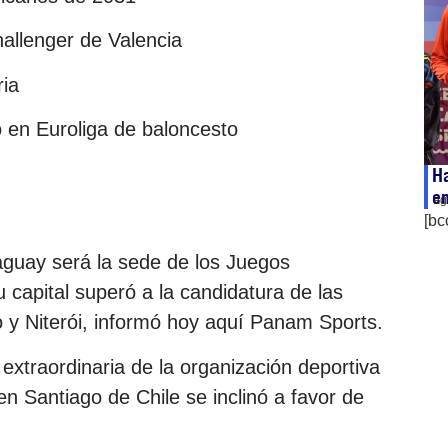
hallenger de Valencia
ria
to en Euroliga de baloncesto
Ha
en
ag
[bc
aguay será la sede de los Juegos
capital superó a la candidatura de las
o y Niterói, informó hoy aquí Panam Sports.
xtraordinaria de la organización deportiva
n Santiago de Chile se inclinó a favor de