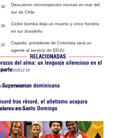
Descubren microespecies nocivas en mar del
:38
sur de Chile
Ciclón bomba deja un muerto y cinco heridos
:38
en sur brasileño
Cepeda: presidente de Colombia será un
:35
agente al servicio de EEUU
RELACIONADAS
razos del alma: un lenguaje silencioso en el
porte
osto 7, 2026
12:16
a Superwoman dominicana
osto 7, 2026
06:19
cord tras récord, el atletismo acapara
tulares en Santo Domingo
osto 7, 2026
00:03