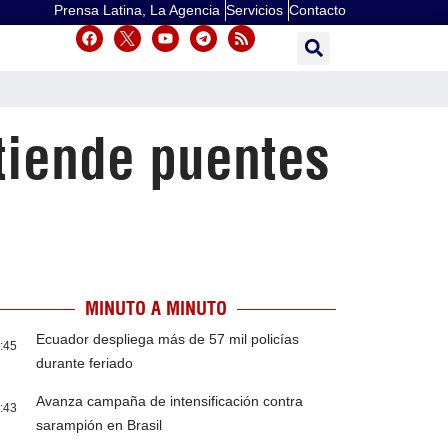
Prensa Latina, La Agencia
Servicios
Contacto
 tiende puentes
MINUTO A MINUTO
Ecuador despliega más de 57 mil policías
:45
durante feriado
Avanza campaña de intensificación contra
:43
sarampión en Brasil