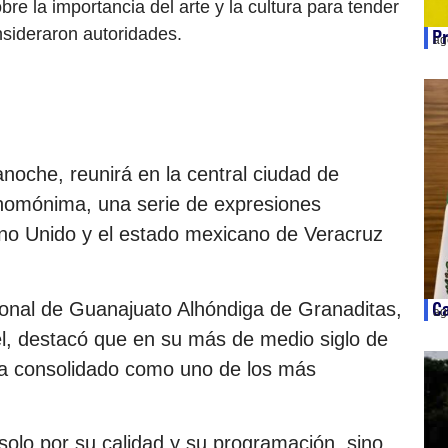
 la importancia del arte y la cultura para tender
nsideraron autoridades.
Pr
ag
noche, reunirá en la central ciudad de
 homónima, una serie de expresiones
eino Unido y el estado mexicano de Veracruz
ional de Guanajuato Alhóndiga de Granaditas,
Ca
ag
iel, destacó que en su más de medio siglo de
e ha consolidado como uno de los más
solo por su calidad y su programación, sino