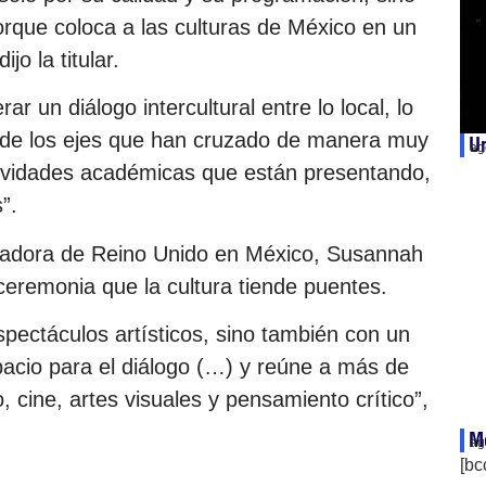
orque coloca a las culturas de México en un
jo la titular.
ar un diálogo intercultural entre lo local, lo
no de los ejes que han cruzado de manera muy
Un
ag
tividades académicas que están presentando,
”.
ajadora de Reino Unido en México, Susannah
 ceremonia que la cultura tiende puentes.
pectáculos artísticos, sino también con un
cio para el diálogo (…) y reúne a más de
, cine, artes visuales y pensamiento crítico”,
Mé
ag
[bc