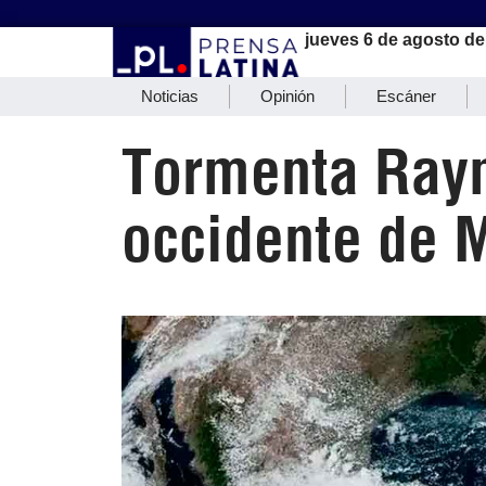
jueves 6 de agosto de
Noticias
Opinión
Escáner
Tormenta Raym
occidente de 