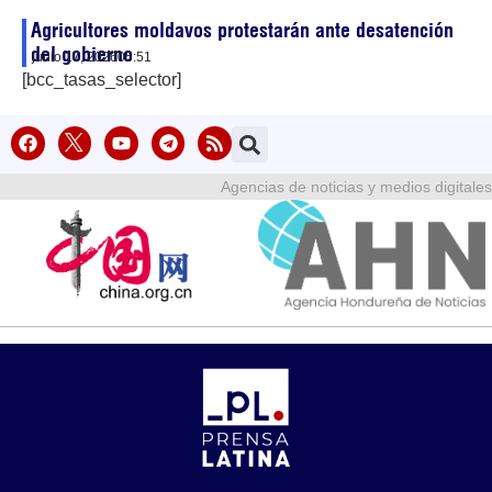
Agricultores moldavos protestarán ante desatención
del gobierno
junio 17, 2026
05:51
[bcc_tasas_selector]
Agencias de noticias y medios digitales