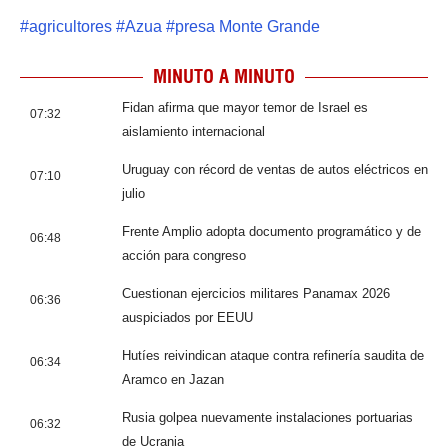
#
agricultores
#
Azua
#
presa Monte Grande
MINUTO A MINUTO
Fidan afirma que mayor temor de Israel es
07:32
aislamiento internacional
Uruguay con récord de ventas de autos eléctricos en
07:10
julio
Frente Amplio adopta documento programático y de
06:48
acción para congreso
Cuestionan ejercicios militares Panamax 2026
06:36
auspiciados por EEUU
Hutíes reivindican ataque contra refinería saudita de
06:34
Aramco en Jazan
Rusia golpea nuevamente instalaciones portuarias
06:32
de Ucrania