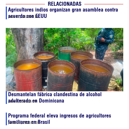
RELACIONADAS
Agricultores indios organizan gran asamblea contra
acuerdo con EEUU
julio 21, 2026
01:14
Desmantelan fábrica clandestina de alcohol
adulterado en Dominicana
julio 3, 2026
16:59
Programa federal eleva ingresos de agricultores
familiares en Brasil
junio 22, 2026
13:32