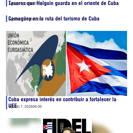
Tesoros que Holguín guarda en el oriente de Cuba
agosto 7, 2026
07:19
Camagüey en la ruta del turismo de Cuba
agosto 7, 2026
07:03
Cuba expresa interés en contribuir a fortalecer la
UEE
agosto 7, 2026
06:00