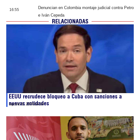
Denuncian en Colombia montaje judicial contra Petro
16:55
e Iván Cepeda
RELACIONADAS
EEUU recrudece bloqueo a Cuba con sanciones a
nuevas entidades
agosto 6, 2026
14:24