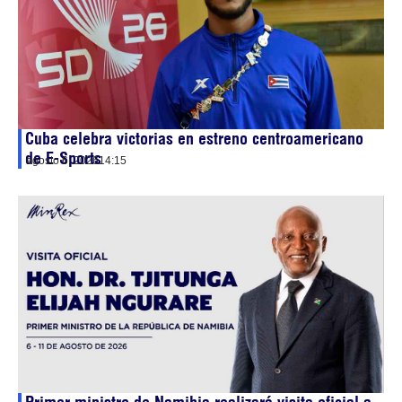
Cuba celebra victorias en estreno centroamericano
de E-Sports
agosto 6, 2026
14:15