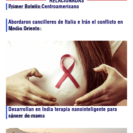
RELACIONADAS
Primer Boletín Centroamericano
agosto 6, 2026
08:21
Abordaron cancilleres de Italia e Irán el conflicto en
Medio Oriente
agosto 6, 2026
07:51
Desarrollan en India terapia nanointeligente para
cáncer de mama
agosto 6, 2026
03:03