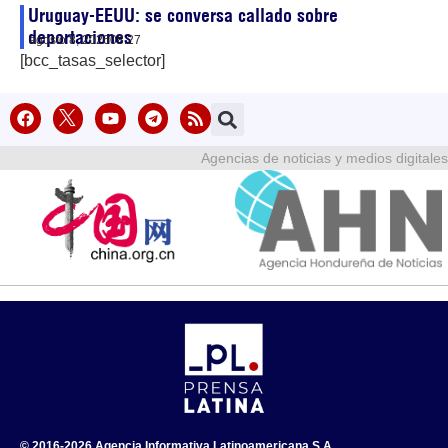
Uruguay-EEUU: se conversa callado sobre
deportaciones
agosto 8, 2026
08:27
[bcc_tasas_selector]
Agencias de noticias y medios digitales
© 2016-2026 Agencia Informativa Latinoamericana S.A.