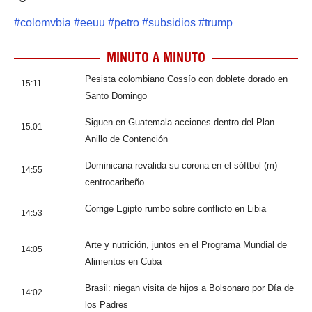
#
colomvbia
#
eeuu
#
petro
#
subsidios
#
trump
MINUTO A MINUTO
Pesista colombiano Cossío con doblete dorado en
15:11
Santo Domingo
Siguen en Guatemala acciones dentro del Plan
15:01
Anillo de Contención
Dominicana revalida su corona en el sóftbol (m)
14:55
centrocaribeño
Corrige Egipto rumbo sobre conflicto en Libia
14:53
Arte y nutrición, juntos en el Programa Mundial de
14:05
Alimentos en Cuba
Brasil: niegan visita de hijos a Bolsonaro por Día de
14:02
los Padres