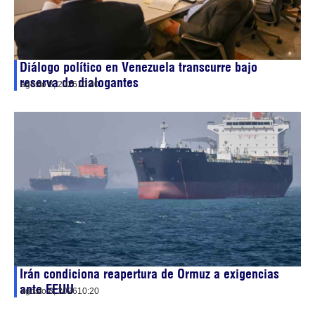
Diálogo político en Venezuela transcurre bajo
reserva de dialogantes
agosto 8, 2026
10:40
Irán condiciona reapertura de Ormuz a exigencias
ante EEUU
agosto 8, 2026
10:20