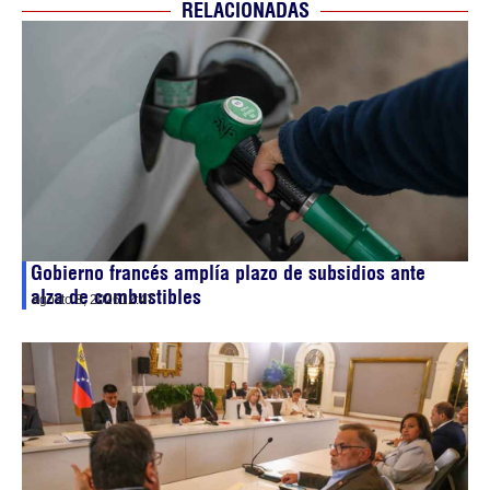
RELACIONADAS
Gobierno francés amplía plazo de subsidios ante
alza de combustibles
agosto 8, 2026
12:47