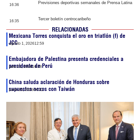
Previsiones deportivas semanales de Prensa Latina
16:36
Tercer boletín centrocaribeño
16:35
RELACIONADAS
Mexicana Torres conquista el oro en triatlón (f) de
JCC
agosto 1, 2026
12:59
Embajadora de Palestina presenta credenciales a
presidente de Perú
julio 21, 2026
16:28
China saluda aclaración de Honduras sobre
supuestos nexos con Taiwán
junio 25, 2026
04:31