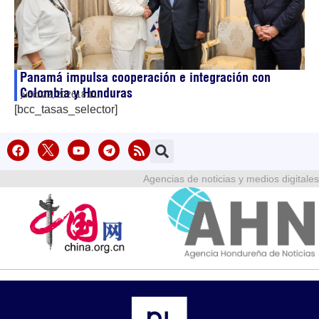
Panamá impulsa cooperación e integración con
Colombia y Honduras
junio 22, 2026
18:11
[bcc_tasas_selector]
Agencias de noticias y medios digitales