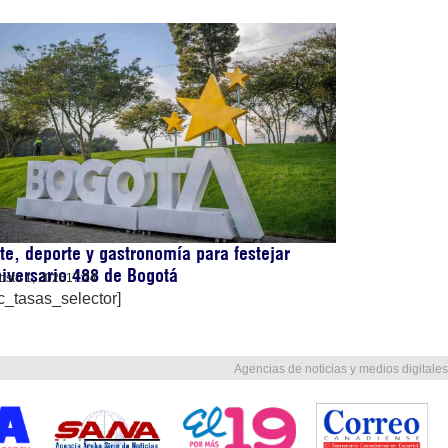
te, deporte y gastronomía para festejar
iversario 488 de Bogotá
osto 1, 2026
17:24
c_tasas_selector]
Agencias de noticias y medios digitales