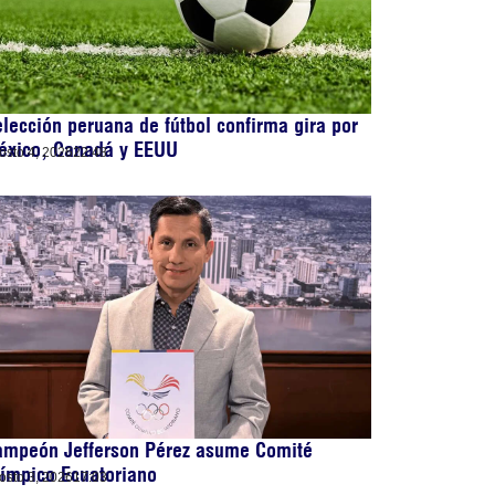
lección peruana de fútbol confirma gira por
éxico, Canadá y EEUU
osto 4, 2026
22:48
ampeón Jefferson Pérez asume Comité
ímpico Ecuatoriano
osto 3, 2026
17:03