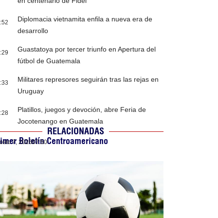
en centenario de Fidel
Diplomacia vietnamita enfila a nueva era de
:52
desarrollo
Guastatoya por tercer triunfo en Apertura del
:29
fútbol de Guatemala
Militares represores seguirán tras las rejas en
:33
Uruguay
Platillos, juegos y devoción, abre Feria de
:28
Jocotenango en Guatemala
RELACIONADAS
imer Boletín Centroamericano
osto 7, 2026
07:50