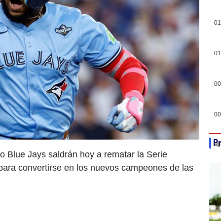
01
01
00
00
Pr
ag
to Blue Jays saldrán hoy a rematar la Serie
para convertirse en los nuevos campeones de las