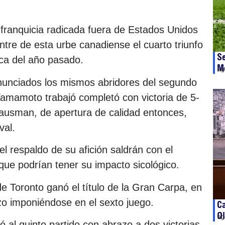
a franquicia radicada fuera de Estados Unidos
tre de esta urbe canadiense el cuarto triunfo
Se
rca del año pasado.
M
ag
nunciados los mismos abridores del segundo
amamoto trabajó completó con victoria de 5-
Gausman, de apertura de calidad entonces,
val.
 respaldo de su afición saldrán con el
 que podrían tener su impacto sicológico.
e Toronto ganó el título de la Gran Carpa, en
zo imponiéndose en el sexto juego.
C
Ol
ag
 al quinto partido con abrazo a dos victorias,