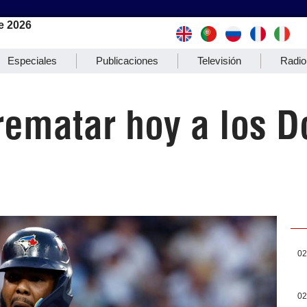
e 2026
Especiales
Publicaciones
Televisión
Radio
rematar hoy a los D
02
02