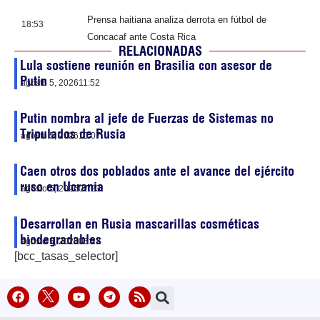
Prensa haitiana analiza derrota en fútbol de
18:53
Concacaf ante Costa Rica
RELACIONADAS
Lula sostiene reunión en Brasilia con asesor de
Putin
agosto 5, 2026
11:52
Putin nombra al jefe de Fuerzas de Sistemas no
Tripulados de Rusia
agosto 5, 2026
10:07
Caen otros dos poblados ante el avance del ejército
ruso en Ucrania
agosto 5, 2026
07:23
Desarrollan en Rusia mascarillas cosméticas
biodegradables
agosto 5, 2026
06:22
[bcc_tasas_selector]