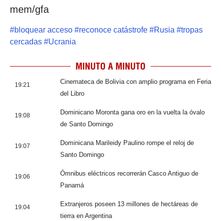
mem/gfa
#
bloquear acceso
#
reconoce catástrofe
#
Rusia
#
tropas
cercadas
#
Ucrania
MINUTO A MINUTO
Cinemateca de Bolivia con amplio programa en Feria
19:21
del Libro
Dominicano Moronta gana oro en la vuelta la óvalo
19:08
de Santo Domingo
Dominicana Marileidy Paulino rompe el reloj de
19:07
Santo Domingo
Ómnibus eléctricos recorrerán Casco Antiguo de
19:06
Panamá
Extranjeros poseen 13 millones de hectáreas de
19:04
tierra en Argentina