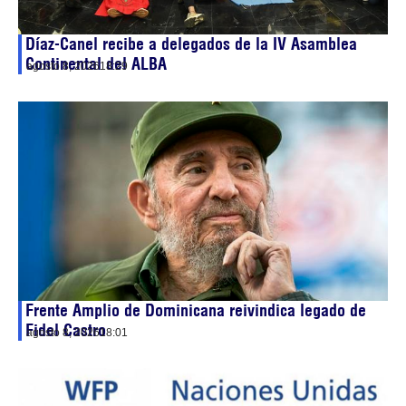
Díaz-Canel recibe a delegados de la IV Asamblea
Continental del ALBA
agosto 8, 2026
18:29
Frente Amplio de Dominicana reivindica legado de
Fidel Castro
agosto 8, 2026
18:01