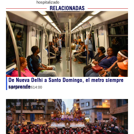
hospitalizado
RELACIONADAS
De Nueva Delhi a Santo Domingo, el metro siempre
sorprende
agosto 4, 2026
14:00