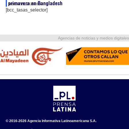
primavera en Bangladesh
febrero 15, 2026
08:31
[bcc_tasas_selector]
Agencias de noticias y medios digitales
© 2016-2026 Agencia Informativa Latinoamericana S.A.