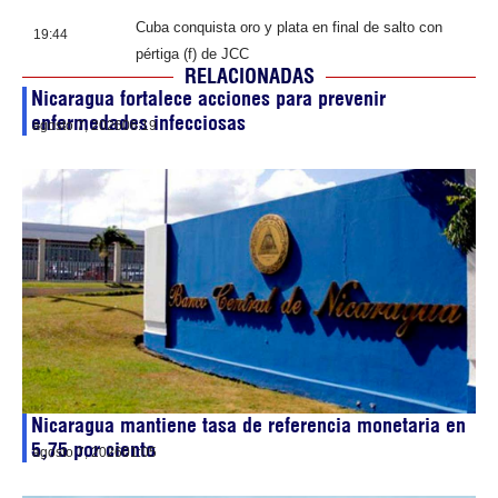
Cuba conquista oro y plata en final de salto con
19:44
pértiga (f) de JCC
RELACIONADAS
Nicaragua fortalece acciones para prevenir
enfermedades infecciosas
agosto 7, 2026
06:19
Nicaragua mantiene tasa de referencia monetaria en
5,75 por ciento
agosto 7, 2026
01:05