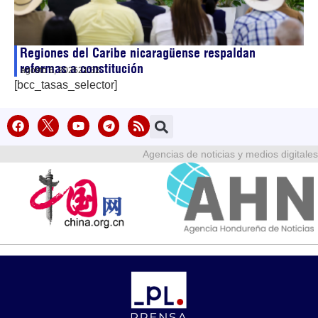
Regiones del Caribe nicaragüense respaldan
reformas a constitución
agosto 6, 2026
21:32
[bcc_tasas_selector]
Agencias de noticias y medios digitales