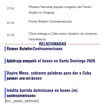
Plenario Nacional prepara congreso del Frente
07:41
Amplio en Uruguay
Primer Boletín Centroamericano
07:40
China entrega a Cuba nuevo donativo de sistemas
07:35
fotovoltaicos
RELACIONADAS
Primer Boletín Centroamericano
agosto 8, 2026
07:40
Arbitraje empañó el boxeo en Santo Domingo 2026
agosto 8, 2026
00:25
Dayira Mesa, sobraron palabras para dar a Cuba
primer oro en boxeo
agosto 7, 2026
23:56
Inédita barrida dominicana en boxeo (m)
centroamericano
agosto 7, 2026
23:39
[bcc_tasas_selector]