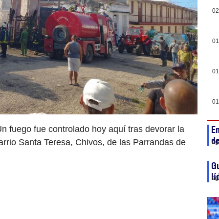
02
01
01
01
n fuego fue controlado hoy aquí tras devorar la
En
de
barrio Santa Teresa, Chivos, de las Parrandas de
ag
Gu
lí
ag