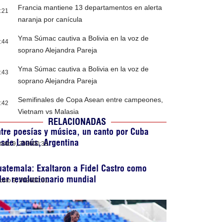
Francia mantiene 13 departamentos en alerta
:21
naranja por canícula
Yma Súmac cautiva a Bolivia en la voz de
:44
soprano Alejandra Pareja
Yma Súmac cautiva a Bolivia en la voz de
:43
soprano Alejandra Pareja
Semifinales de Copa Asean entre campeones,
:42
Vietnam vs Malasia
RELACIONADAS
tre poesías y música, un canto por Cuba
sde Lanús, Argentina
osto 9, 2026
00:33
atemala: Exaltaron a Fidel Castro como
der revolucionario mundial
osto 9, 2026
00:31