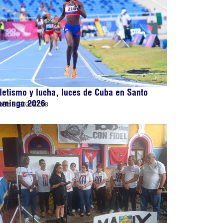
letismo y lucha, luces de Cuba en Santo
omingo 2026
osto 8, 2026
22:28