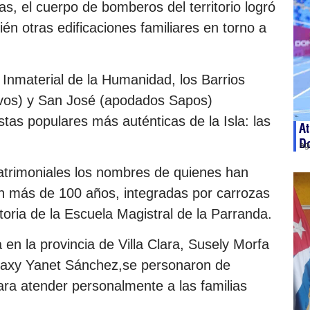
s, el cuerpo de bomberos del territorio logró
én otras edificaciones familiares en torno a
Inmaterial de la Humanidad, los Barrios
ivos) y San José (apodados Sapos)
stas populares más auténticas de la Isla: las
At
D
ag
atrimoniales los nombres de quienes han
r en más de 100 años, integradas por carrozas
oria de la Escuela Magistral de la Parranda.
en la provincia de Villa Clara, Susely Morfa
ilaxy Yanet Sánchez,se personaron de
ara atender personalmente a las familias